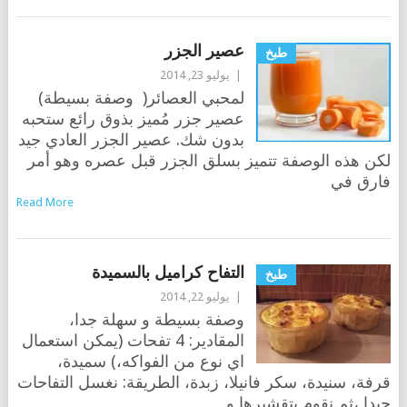
عصير الجزر
طبخ
|
يوليو 23, 2014
لمحبي العصائر( وصفة بسيطة)
عصير جزر مُميز بذوق رائع ستحبه
بدون شك. عصير الجزر العادي جيد
لكن هذه الوصفة تتميز بسلق الجزر قبل عصره وهو أمر
فارق في
Read More
التفاح كراميل بالسميدة
طبخ
|
يوليو 22, 2014
وصفة بسيطة و سهلة جدا،
المقادير: 4 تفحات (يمكن استعمال
اي نوع من الفواكه،) سميدة،
قرفة، سنيدة، سكر فانيلا، زبدة، الطريقة: نغسل التفاحات
جيدا ،ثم نقوم بتقشيرها و