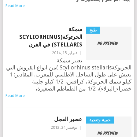
Read More
سمكة
طبخ
الحرتوكة(SCYLIORHINUS
STELLARIS) في الفرن
|
فبراير 15, 2014
تعتبر سمكة
الحرتوكةScyliorhinus stellaris )من انواع القروش التي
تعيش على طول الساحل الاطلسي للمغرب. المقادير: 1
كيلو سمك الحرتوكة، كرافس، 1/2 كيلو جلبنة
خضراء_البزلاء)، 1/2 من الطماطم الصغيرة،
Read More
عصير الفجل
حمية وتغذية
|
نوفمبر 24, 2013