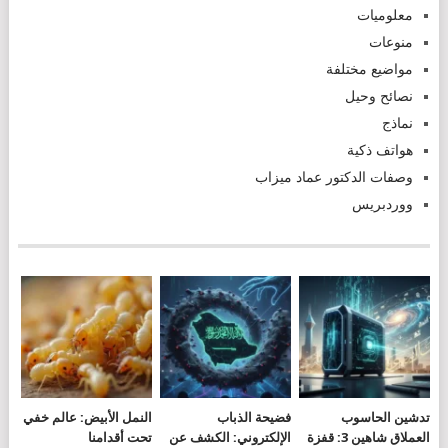
معلوميات
منوعات
مواضيع مختلفة
نصائح وحيل
نماذج
هواتف ذكية
وصفات الدكتور عماد ميزاب
ووردبريس
تدشين الحاسوب
فضيحة الذباب
النمل الأبيض: عالم خفي
العملاق شاهين 3: قفزة
الإلكتروني: الكشف عن
تحت أقدامنا