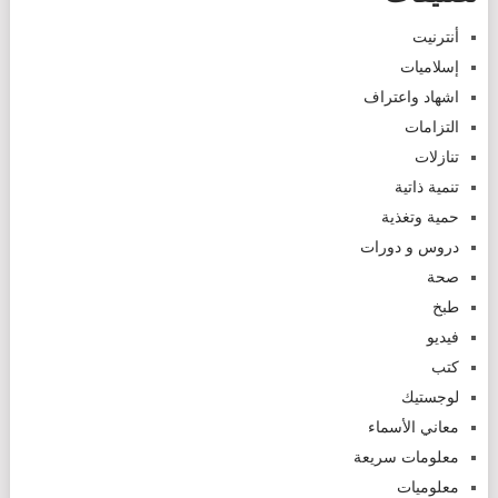
أنترنيت
إسلاميات
اشهاد واعتراف
التزامات
تنازلات
تنمية ذاتية
حمية وتغذية
دروس و دورات
صحة
طبخ
فيديو
كتب
لوجستيك
معاني الأسماء
معلومات سريعة
معلوميات