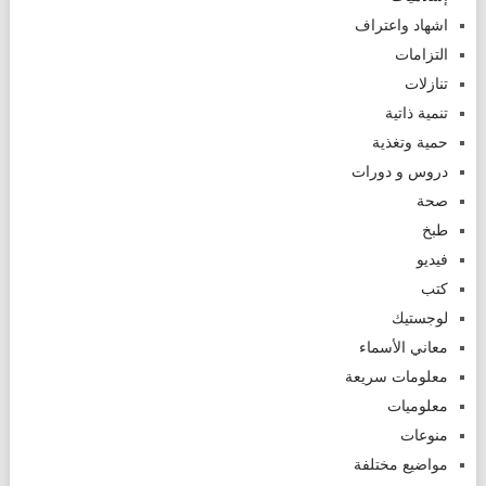
اشهاد واعتراف
التزامات
تنازلات
تنمية ذاتية
حمية وتغذية
دروس و دورات
صحة
طبخ
فيديو
كتب
لوجستيك
معاني الأسماء
معلومات سريعة
معلوميات
منوعات
مواضيع مختلفة