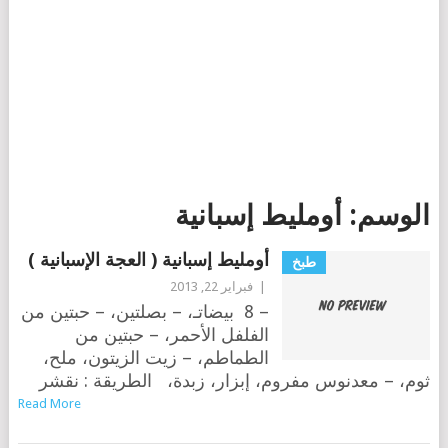
الوسم:
أومليط إسبانية
أومليط إسبانية ( العجة الإسبانية )
طبخ
|
فبراير 22, 2013
– 8 بيضاتـ، – بصلتين، – حبتين من
الفلفل الأحمر، – حبتين من
الطماطم، – زيت الزيتون، ملح،
ثوم، – معدنوس مفروم، إبزار، زبدة، الطريقة : نقشر
Read More