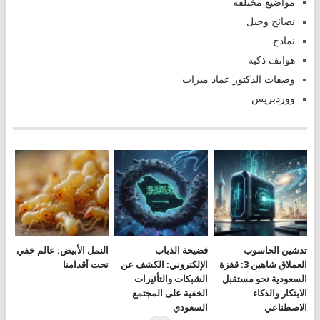
مواضيع مختلفة
نصائح وحيل
نماذج
هواتف ذكية
وصفات الدكتور عماد ميزاب
ووردبريس
تدشين الحاسوب
فضيحة الذباب
النمل الأبيض: عالم خفي
العملاق شاهين 3: قفزة
الإلكتروني: الكشف عن
تحت أقدامنا
السعودية نحو مستقبل
الشبكات والتأثيرات
الابتكار والذكاء
الخفية على المجتمع
الاصطناعي
السعودي