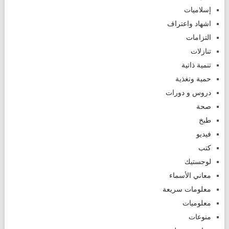
إسلاميات
اشهاد واعتراف
التزامات
تنازلات
تنمية ذاتية
حمية وتغذية
دروس و دورات
صحة
طبخ
فيديو
كتب
لوجستيك
معاني الأسماء
معلومات سريعة
معلوميات
منوعات