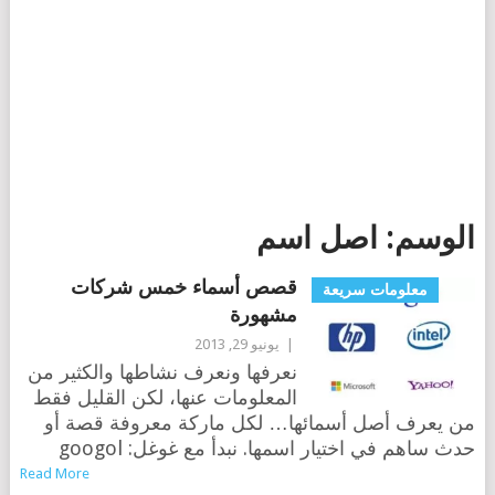
الوسم:
اصل اسم
قصص أسماء خمس شركات
معلومات سريعة
مشهورة
|
يونيو 29, 2013
نعرفها ونعرف نشاطها والكثير من
المعلومات عنها، لكن القليل فقط
من يعرف أصل أسمائها… لكل ماركة معروفة قصة أو
حدث ساهم في اختيار اسمها. نبدأ مع غوغل: googol
Read More