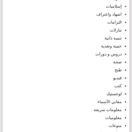
إسلاميات
اشهاد واعتراف
التزامات
تنازلات
تنمية ذاتية
حمية وتغذية
دروس و دورات
صحة
طبخ
فيديو
كتب
لوجستيك
معاني الأسماء
معلومات سريعة
معلوميات
منوعات