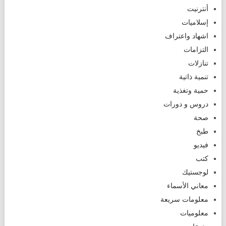
أنترنيت
إسلاميات
اشهاد واعتراف
التزامات
تنازلات
تنمية ذاتية
حمية وتغذية
دروس و دورات
صحة
طبخ
فيديو
كتب
لوجستيك
معاني الأسماء
معلومات سريعة
معلوميات