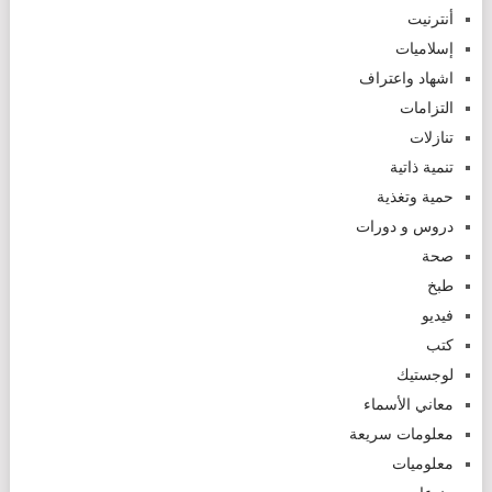
أنترنيت
إسلاميات
اشهاد واعتراف
التزامات
تنازلات
تنمية ذاتية
حمية وتغذية
دروس و دورات
صحة
طبخ
فيديو
كتب
لوجستيك
معاني الأسماء
معلومات سريعة
معلوميات