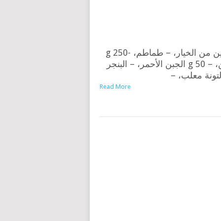
– 100 g أرز، – حبتين من الخيار، – طماطم، -250 g
جزر، – خص للتزيين، – 50 g الجبن الأحمر، – البنجر
Read More