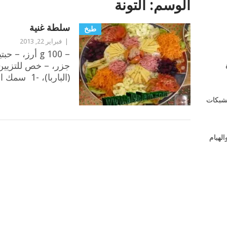
الوسم:
التونة
سلطة غنية
طبخ
|
فبراير 22, 2013
زة
(الباربا)، -1 سمك التونة معلب، –
لشبكات
POSTS
لهيام
NAVIGATION