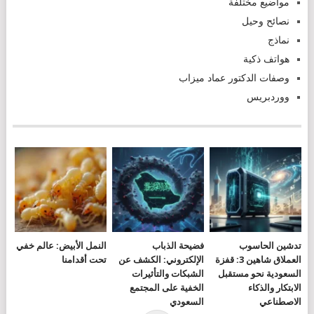
مواضيع مختلفة
نصائح وحيل
نماذج
هواتف ذكية
وصفات الدكتور عماد ميزاب
ووردبريس
تدشين الحاسوب
فضيحة الذباب
النمل الأبيض: عالم خفي
العملاق شاهين 3: قفزة
الإلكتروني: الكشف عن
تحت أقدامنا
السعودية نحو مستقبل
الشبكات والتأثيرات
الابتكار والذكاء
الخفية على المجتمع
الاصطناعي
السعودي