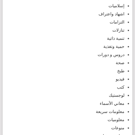
إسلاميات
اشهاد واعتراف
التزامات
تنازلات
تنمية ذاتية
حمية وتغذية
دروس و دورات
صحة
طبخ
فيديو
كتب
لوجستيك
معاني الأسماء
معلومات سريعة
معلوميات
منوعات