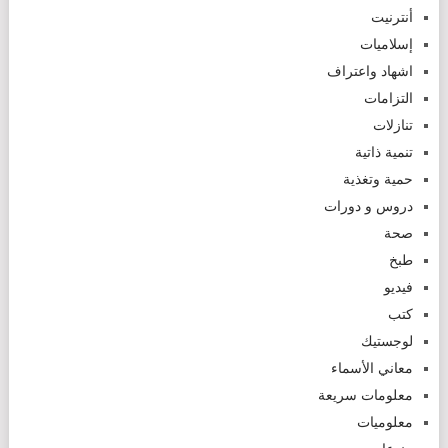
أنترنيت
إسلاميات
اشهاد واعتراف
التزامات
تنازلات
تنمية ذاتية
حمية وتغذية
دروس و دورات
صحة
طبخ
فيديو
كتب
لوجستيك
معاني الأسماء
معلومات سريعة
معلوميات