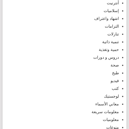
أنترنيت
إسلاميات
اشهاد واعتراف
التزامات
تنازلات
تنمية ذاتية
حمية وتغذية
دروس و دورات
صحة
طبخ
فيديو
كتب
لوجستيك
معاني الأسماء
معلومات سريعة
معلوميات
منوعات