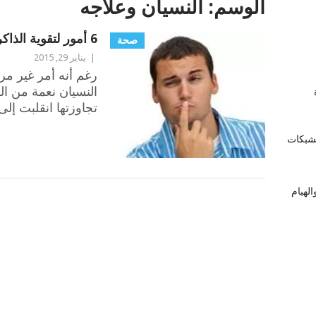
الوسم:
النسيان وعلاجه
6 أمور لتقوية الذاكرة والتخلص من آفة النسيان
صحة
|
يناير 29, 2015
رغم أنه أمر غير مر
النسيان نعمة من الل
زة
تجاوزتها انقلبت إل
لشبكات
لهيام
POSTS
NAVIGATION