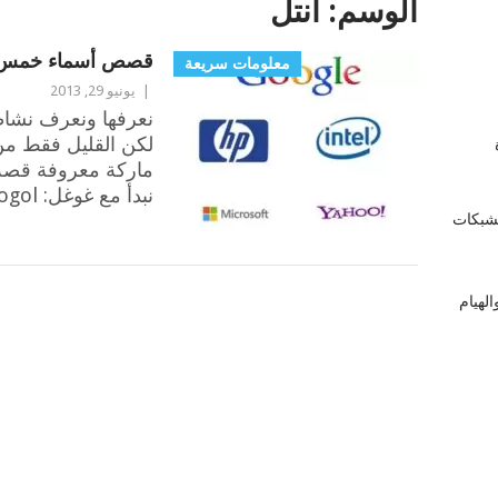
الوسم:
انتل
قصص أسماء خمس 
معلومات سريعة
|
يونيو 29, 2013
نعرفها ونعرف نشاطه
لكن القليل فقط م
زة
ماركة معروفة قصة 
نبدأ مع غوغل: googol
لشبكات
لهيام
POSTS
NAVIGATION