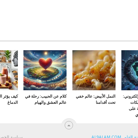
لكتروني:
النمل الأبيض: عالم خفي
كلام عن الحبيب: رحلة في
كيف يؤثر ا
كات
تحت أقدامنا
عالم العشق والهيام
الدماغ
ة على
ي
ة القلم
.
AL9ALAM.COM
.
سياسة الخص