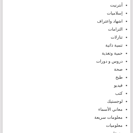
أنترنيت
إسلاميات
اشهاد واعتراف
التزامات
تنازلات
تنمية ذاتية
حمية وتغذية
دروس و دورات
صحة
طبخ
فيديو
كتب
لوجستيك
معاني الأسماء
معلومات سريعة
معلوميات