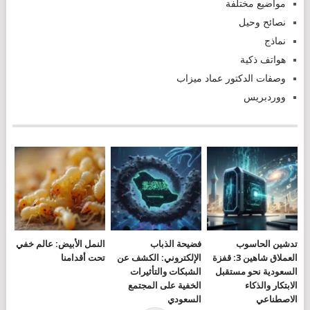
مواضيع مختلفة
نصائح وحيل
نماذج
هواتف ذكية
وصفات الدكتور عماد ميزاب
ووردبريس
تدشين الحاسوب
فضيحة الذباب
النمل الأبيض: عالم خفي
العملاق شاهين 3: قفزة
الإلكتروني: الكشف عن
تحت أقدامنا
السعودية نحو مستقبل
الشبكات والتأثيرات
الابتكار والذكاء
الخفية على المجتمع
الاصطناعي
السعودي