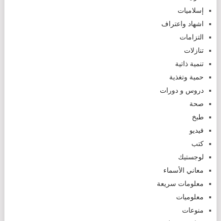
إسلاميات
اشهاد واعتراف
التزامات
تنازلات
تنمية ذاتية
حمية وتغذية
دروس و دورات
صحة
طبخ
فيديو
كتب
لوجستيك
معاني الأسماء
معلومات سريعة
معلوميات
منوعات