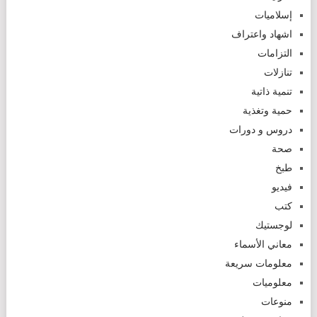
إسلاميات
اشهاد واعتراف
التزامات
تنازلات
تنمية ذاتية
حمية وتغذية
دروس و دورات
صحة
طبخ
فيديو
كتب
لوجستيك
معاني الأسماء
معلومات سريعة
معلوميات
منوعات