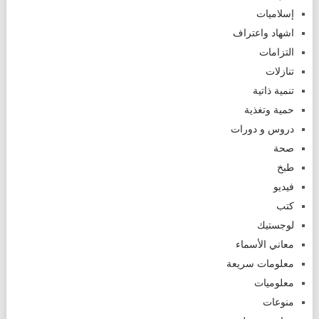
إسلاميات
اشهاد واعتراف
التزامات
تنازلات
تنمية ذاتية
حمية وتغذية
دروس و دورات
صحة
طبخ
فيديو
كتب
لوجستيك
معاني الأسماء
معلومات سريعة
معلوميات
منوعات