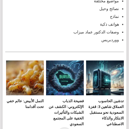
مواضيع مختلفة
نصائح وحيل
نماذج
هواتف ذكية
وصفات الدكتور عماد ميزاب
ووردبريس
تدشين الحاسوب
فضيحة الذباب
النمل الأبيض: عالم خفي
العملاق شاهين 3: قفزة
الإلكتروني: الكشف عن
تحت أقدامنا
السعودية نحو مستقبل
الشبكات والتأثيرات
الابتكار والذكاء
الخفية على المجتمع
الاصطناعي
السعودي