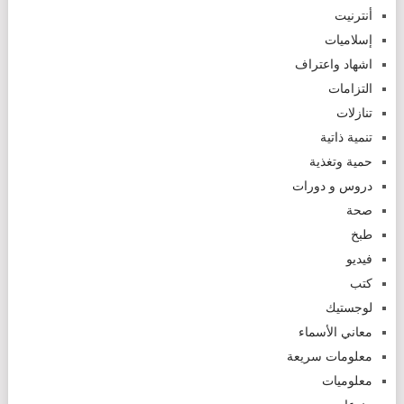
أنترنيت
إسلاميات
اشهاد واعتراف
التزامات
تنازلات
تنمية ذاتية
حمية وتغذية
دروس و دورات
صحة
طبخ
فيديو
كتب
لوجستيك
معاني الأسماء
معلومات سريعة
معلوميات