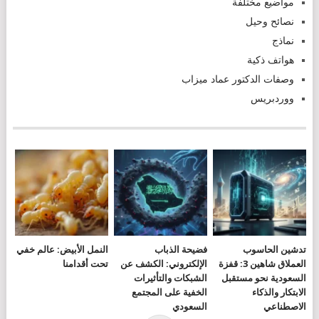
مواضيع مختلفة
نصائح وحيل
نماذج
هواتف ذكية
وصفات الدكتور عماد ميزاب
ووردبريس
تدشين الحاسوب
فضيحة الذباب
النمل الأبيض: عالم خفي
العملاق شاهين 3: قفزة
الإلكتروني: الكشف عن
تحت أقدامنا
السعودية نحو مستقبل
الشبكات والتأثيرات
الابتكار والذكاء
الخفية على المجتمع
الاصطناعي
السعودي