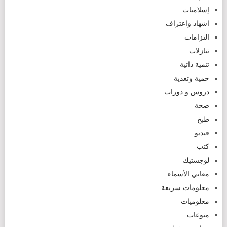
إسلاميات
اشهاد واعتراف
التزامات
تنازلات
تنمية ذاتية
حمية وتغذية
دروس و دورات
صحة
طبخ
فيديو
كتب
لوجستيك
معاني الأسماء
معلومات سريعة
معلوميات
منوعات