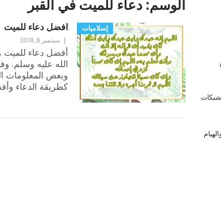
الوسم:
دعاء للميت في القبر
افضل دعاء للميت
إسلاميات
|
سبتمبر 8, 2018
أفضل دعاء للميت ه
الله عليه وسلم. وف
زة
وبعض المعلومات ال
كطريقة الدعاء وأف
لشبكات
لهيام
POSTS
NAVIGATION