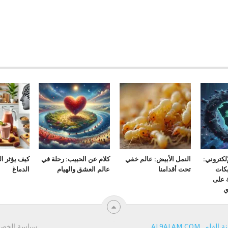
لكتروني:
النمل الأبيض: عالم خفي
كلام عن الحبيب: رحلة في
كيف يؤثر ا
كات
تحت أقدامنا
عالم العشق والهيام
الدماغ
ة على
ي
ة القلم
.
AL9ALAM.COM
.
سياسة الخص