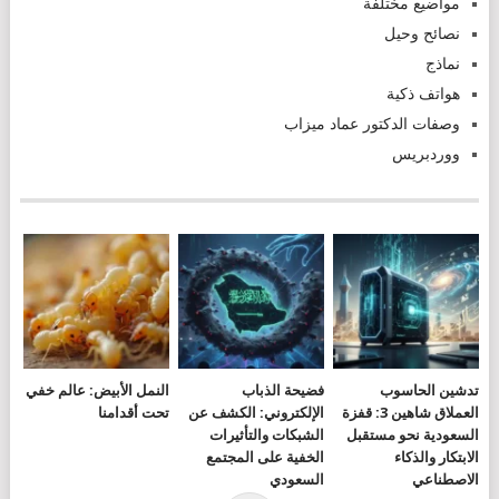
مواضيع مختلفة
نصائح وحيل
نماذج
هواتف ذكية
وصفات الدكتور عماد ميزاب
ووردبريس
تدشين الحاسوب
فضيحة الذباب
النمل الأبيض: عالم خفي
العملاق شاهين 3: قفزة
الإلكتروني: الكشف عن
تحت أقدامنا
السعودية نحو مستقبل
الشبكات والتأثيرات
الابتكار والذكاء
الخفية على المجتمع
الاصطناعي
السعودي