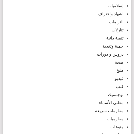
إسلاميات
اشهاد واعتراف
التزامات
تنازلات
تنمية ذاتية
حمية وتغذية
دروس و دورات
صحة
طبخ
فيديو
كتب
لوجستيك
معاني الأسماء
معلومات سريعة
معلوميات
منوعات