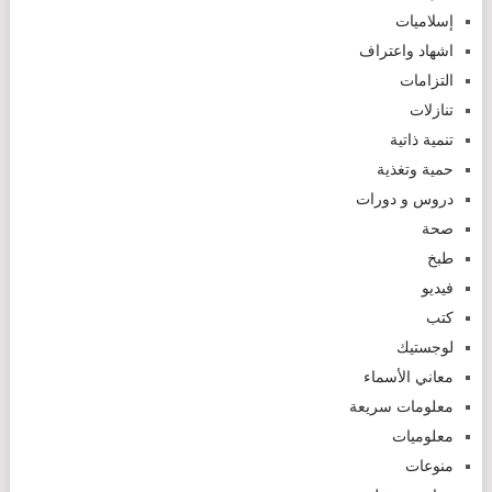
إسلاميات
اشهاد واعتراف
التزامات
تنازلات
تنمية ذاتية
حمية وتغذية
دروس و دورات
صحة
طبخ
فيديو
كتب
لوجستيك
معاني الأسماء
معلومات سريعة
معلوميات
منوعات