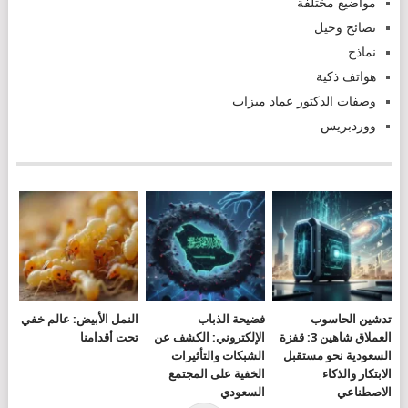
مواضيع مختلفة
نصائح وحيل
نماذج
هواتف ذكية
وصفات الدكتور عماد ميزاب
ووردبريس
تدشين الحاسوب
فضيحة الذباب
النمل الأبيض: عالم خفي
العملاق شاهين 3: قفزة
الإلكتروني: الكشف عن
تحت أقدامنا
السعودية نحو مستقبل
الشبكات والتأثيرات
الابتكار والذكاء
الخفية على المجتمع
الاصطناعي
السعودي