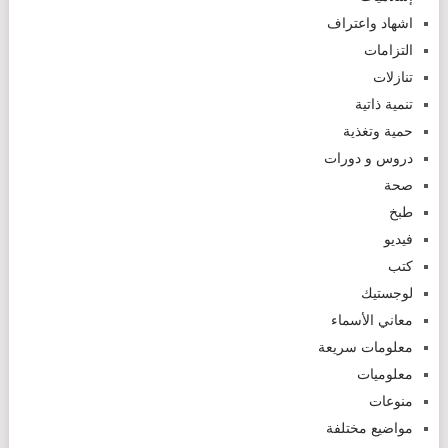
اشهاد واعتراف
التزامات
تنازلات
تنمية ذاتية
حمية وتغذية
دروس و دورات
صحة
طبخ
فيديو
كتب
لوجستيك
معاني الأسماء
معلومات سريعة
معلوميات
منوعات
مواضيع مختلفة