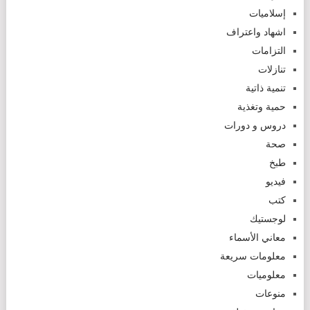
إسلاميات
اشهاد واعتراف
التزامات
تنازلات
تنمية ذاتية
حمية وتغذية
دروس و دورات
صحة
طبخ
فيديو
كتب
لوجستيك
معاني الأسماء
معلومات سريعة
معلوميات
منوعات