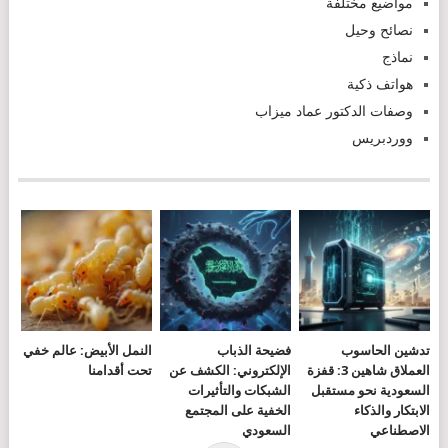
مواضيع مختلفة
نصائح وحيل
نماذج
هواتف ذكية
وصفات الدكتور عماد ميزاب
ووردبريس
تدشين الحاسوب
فضيحة الذباب
النمل الأبيض: عالم خفي
العملاق شاهين 3: قفزة
الإلكتروني: الكشف عن
تحت أقدامنا
السعودية نحو مستقبل
الشبكات والتأثيرات
الابتكار والذكاء
الخفية على المجتمع
الاصطناعي
السعودي