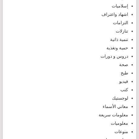
إسلاميات
اشهاد واعتراف
التزامات
تنازلات
تنمية ذاتية
حمية وتغذية
دروس و دورات
صحة
طبخ
فيديو
كتب
لوجستيك
معاني الأسماء
معلومات سريعة
معلوميات
منوعات