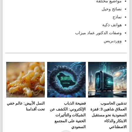
مواضيع مختلفة
نصائح وحيل
نماذج
هواتف ذكية
وصفات الدكتور عماد ميزاب
ووردبريس
تدشين الحاسوب
فضيحة الذباب
النمل الأبيض: عالم خفي
العملاق شاهين 3: قفزة
الإلكتروني: الكشف عن
تحت أقدامنا
السعودية نحو مستقبل
الشبكات والتأثيرات
الابتكار والذكاء
الخفية على المجتمع
الاصطناعي
السعودي