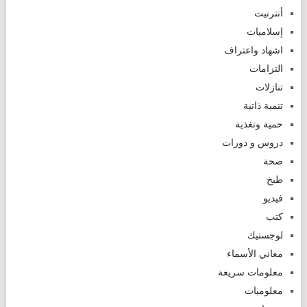
أنترنيت
إسلاميات
اشهاد واعتراف
التزامات
تنازلات
تنمية ذاتية
حمية وتغذية
دروس و دورات
صحة
طبخ
فيديو
كتب
لوجستيك
معاني الأسماء
معلومات سريعة
معلوميات