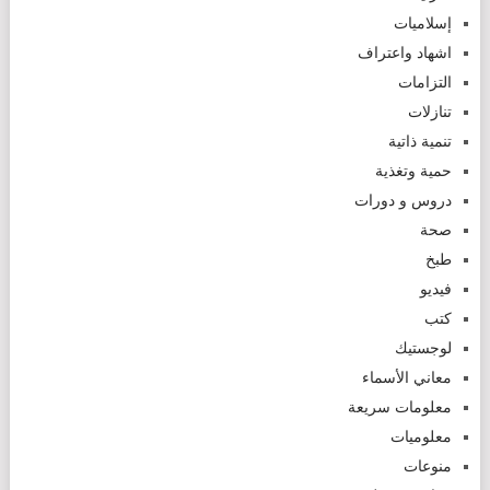
إسلاميات
اشهاد واعتراف
التزامات
تنازلات
تنمية ذاتية
حمية وتغذية
دروس و دورات
صحة
طبخ
فيديو
كتب
لوجستيك
معاني الأسماء
معلومات سريعة
معلوميات
منوعات