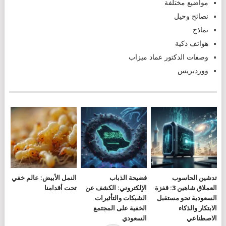
مواضيع مختلفة
نصائح وحيل
نماذج
هواتف ذكية
وصفات الدكتور عماد ميزاب
ووردبريس
تدشين الحاسوب
فضيحة الذباب
النمل الأبيض: عالم خفي
العملاق شاهين 3: قفزة
الإلكتروني: الكشف عن
تحت أقدامنا
السعودية نحو مستقبل
الشبكات والتأثيرات
الابتكار والذكاء
الخفية على المجتمع
الاصطناعي
السعودي