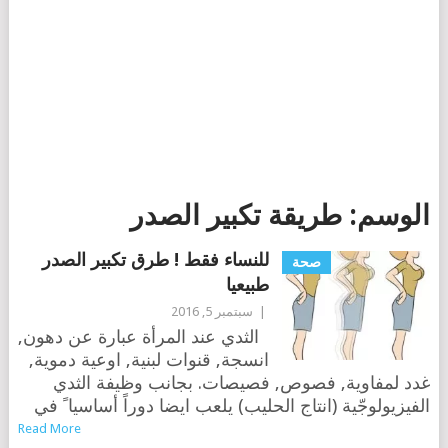
الوسم:
طريقة تكبير الصدر
للنساء فقط ! طرق تكبير الصدر
صحة
طبيعيا
|
سبتمبر 5, 2016
الثدي عند المرأة عبارة عن دهون,
انسجة, قنوات لبنية, اوعية دموية,
غدد لمفاوية, فصوص, فصيصات. بجانب وظيفة الثدي
الفيزيولوجّية (انتاج الحليب) يلعب ايضا دوراً أساسيا ً في
Read More