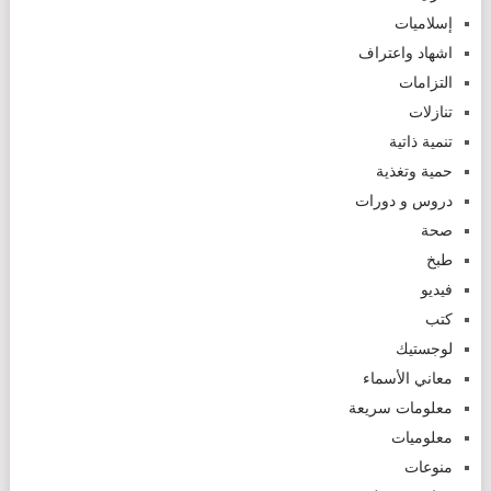
إسلاميات
اشهاد واعتراف
التزامات
تنازلات
تنمية ذاتية
حمية وتغذية
دروس و دورات
صحة
طبخ
فيديو
كتب
لوجستيك
معاني الأسماء
معلومات سريعة
معلوميات
منوعات