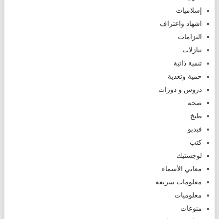
إسلاميات
اشهاد واعتراف
التزامات
تنازلات
تنمية ذاتية
حمية وتغذية
دروس و دورات
صحة
طبخ
فيديو
كتب
لوجستيك
معاني الأسماء
معلومات سريعة
معلوميات
منوعات