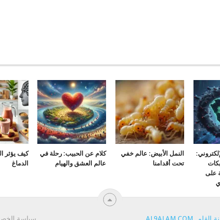
لكتروني:
النمل الأبيض: عالم خفي
كلام عن الحبيب: رحلة في
كيف يؤثر ا
كات
تحت أقدامنا
عالم العشق والهيام
الدماغ
ة على
ي
ة القلم
.
AL9ALAM.COM
.
سياسة الخص