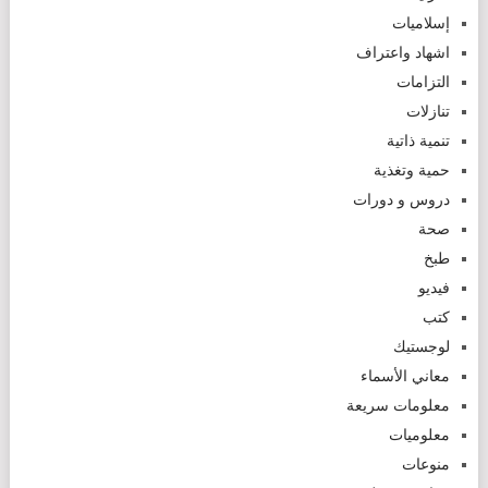
إسلاميات
اشهاد واعتراف
التزامات
تنازلات
تنمية ذاتية
حمية وتغذية
دروس و دورات
صحة
طبخ
فيديو
كتب
لوجستيك
معاني الأسماء
معلومات سريعة
معلوميات
منوعات