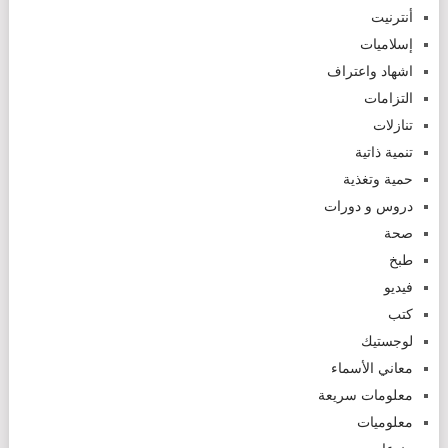
أنترنيت
إسلاميات
اشهاد واعتراف
التزامات
تنازلات
تنمية ذاتية
حمية وتغذية
دروس و دورات
صحة
طبخ
فيديو
كتب
لوجستيك
معاني الأسماء
معلومات سريعة
معلوميات