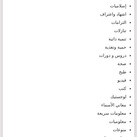
إسلاميات
اشهاد واعتراف
التزامات
تنازلات
تنمية ذاتية
حمية وتغذية
دروس و دورات
صحة
طبخ
فيديو
كتب
لوجستيك
معاني الأسماء
معلومات سريعة
معلوميات
منوعات