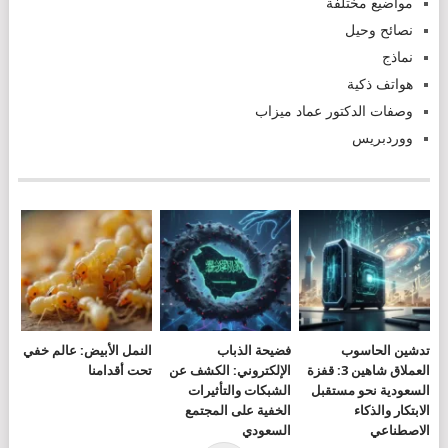
مواضيع مختلفة
نصائح وحيل
نماذج
هواتف ذكية
وصفات الدكتور عماد ميزاب
ووردبريس
تدشين الحاسوب
فضيحة الذباب
النمل الأبيض: عالم خفي
العملاق شاهين 3: قفزة
الإلكتروني: الكشف عن
تحت أقدامنا
السعودية نحو مستقبل
الشبكات والتأثيرات
الابتكار والذكاء
الخفية على المجتمع
الاصطناعي
السعودي