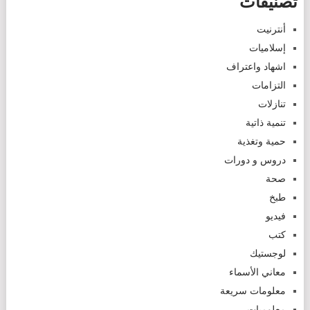
تصنيفات
أنترنيت
إسلاميات
اشهاد واعتراف
التزامات
تنازلات
تنمية ذاتية
حمية وتغذية
دروس و دورات
صحة
طبخ
فيديو
كتب
لوجستيك
معاني الأسماء
معلومات سريعة
معلوميات