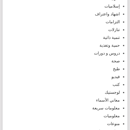
إسلاميات
اشهاد واعتراف
التزامات
تنازلات
تنمية ذاتية
حمية وتغذية
دروس و دورات
صحة
طبخ
فيديو
كتب
لوجستيك
معاني الأسماء
معلومات سريعة
معلوميات
منوعات