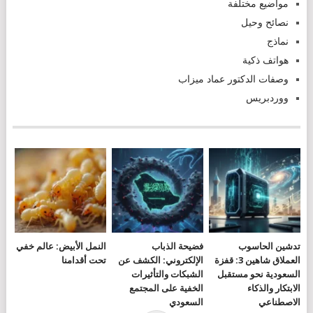
مواضيع مختلفة
نصائح وحيل
نماذج
هواتف ذكية
وصفات الدكتور عماد ميزاب
ووردبريس
تدشين الحاسوب
فضيحة الذباب
النمل الأبيض: عالم خفي
العملاق شاهين 3: قفزة
الإلكتروني: الكشف عن
تحت أقدامنا
السعودية نحو مستقبل
الشبكات والتأثيرات
الابتكار والذكاء
الخفية على المجتمع
الاصطناعي
السعودي