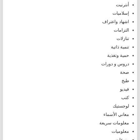
أنترنيت
إسلاميات
اشهاد واعتراف
التزامات
تنازلات
تنمية ذاتية
حمية وتغذية
دروس و دورات
صحة
طبخ
فيديو
كتب
لوجستيك
معاني الأسماء
معلومات سريعة
معلوميات
منوعات