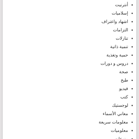
أنترنيت
إسلاميات
اشهاد واعتراف
التزامات
تنازلات
تنمية ذاتية
حمية وتغذية
دروس و دورات
صحة
طبخ
فيديو
كتب
لوجستيك
معاني الأسماء
معلومات سريعة
معلوميات
منوعات