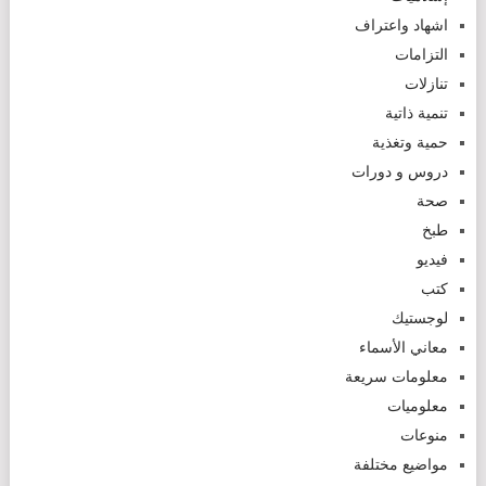
اشهاد واعتراف
التزامات
تنازلات
تنمية ذاتية
حمية وتغذية
دروس و دورات
صحة
طبخ
فيديو
كتب
لوجستيك
معاني الأسماء
معلومات سريعة
معلوميات
منوعات
مواضيع مختلفة