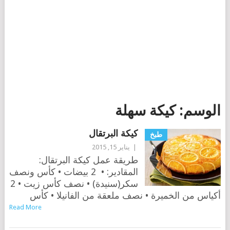
الوسم:
كيكة سهلة
كيكة البرتقال
طبخ
|
يناير 15, 2015
طريقة عمل كيكة البرتقال:
المقادير: • 2 بيضات • كأس ونصف
سكر(سنيدة) • نصف كأس زيت • 2
أكياس من الخميرة • نصف ملعقة من الفانيلا • كأس
Read More