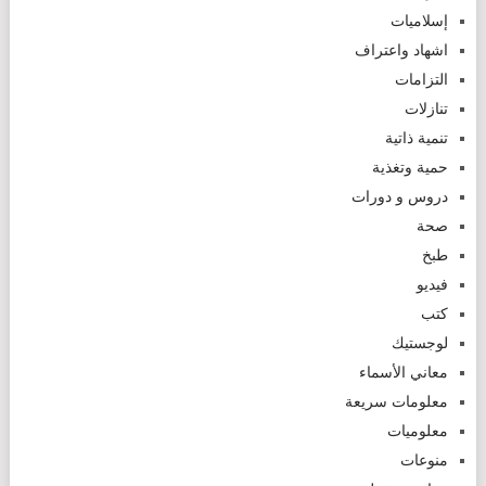
إسلاميات
اشهاد واعتراف
التزامات
تنازلات
تنمية ذاتية
حمية وتغذية
دروس و دورات
صحة
طبخ
فيديو
كتب
لوجستيك
معاني الأسماء
معلومات سريعة
معلوميات
منوعات