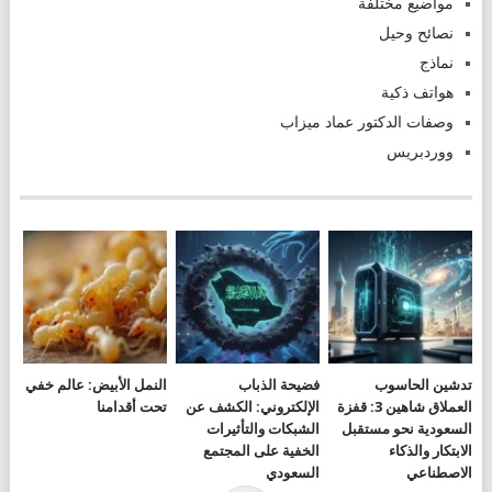
مواضيع مختلفة
نصائح وحيل
نماذج
هواتف ذكية
وصفات الدكتور عماد ميزاب
ووردبريس
تدشين الحاسوب
فضيحة الذباب
النمل الأبيض: عالم خفي
العملاق شاهين 3: قفزة
الإلكتروني: الكشف عن
تحت أقدامنا
السعودية نحو مستقبل
الشبكات والتأثيرات
الابتكار والذكاء
الخفية على المجتمع
الاصطناعي
السعودي