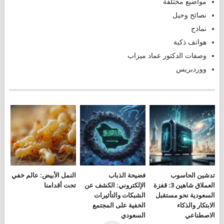
مواضيع مختلفة
نصائح وحيل
نماذج
هواتف ذكية
وصفات الدكتور عماد ميزاب
ووردبريس
تدشين الحاسوب
فضيحة الذباب
النمل الأبيض: عالم خفي
العملاق شاهين 3: قفزة
الإلكتروني: الكشف عن
تحت أقدامنا
السعودية نحو مستقبل
الشبكات والتأثيرات
الابتكار والذكاء
الخفية على المجتمع
الاصطناعي
السعودي