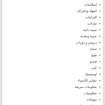
إسلاميات
اشهاد واعتراف
التزامات
تنازلات
تنمية ذاتية
حمية وتغذية
دروس و دورات
صحة
طبخ
فيديو
كتب
لوجستيك
معاني الأسماء
معلومات سريعة
معلوميات
منوعات