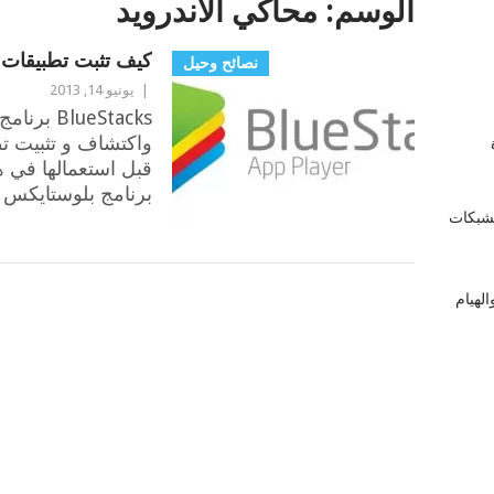
الوسم:
محاكي الأندرويد
كيف تثبت تطبيقات 
نصائح وحيل
|
يونيو 14, 2013
BlueStacks
واكتشاف و تثبيت ت
زة
قبل استعمالها في ه
برنامج بلوستايكس 
لشبكات
لهيام
POSTS
NAVIGATION