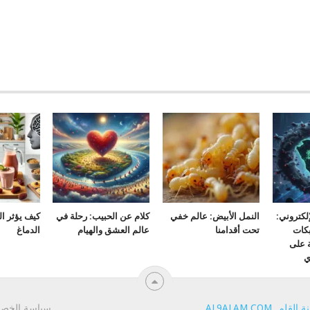
لكتروني:
النمل الأبيض: عالم خفي
كلام عن الحبيب: رحلة في
كيف يؤثر ا
كات
تحت أقدامنا
عالم العشق والهيام
الدماغ
ة على
ي
ة القلم
.
AL9ALAM.COM
.
سياسة الخص