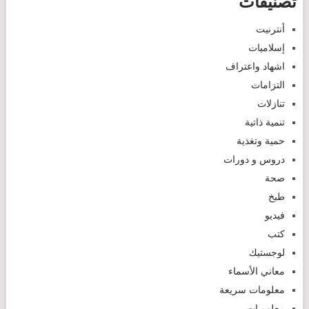
تصنيفات
أنترنيت
إسلاميات
اشهاد واعتراف
التزامات
تنازلات
تنمية ذاتية
حمية وتغذية
دروس و دورات
صحة
طبخ
فيديو
كتب
لوجستيك
معاني الأسماء
معلومات سريعة
معلوميات