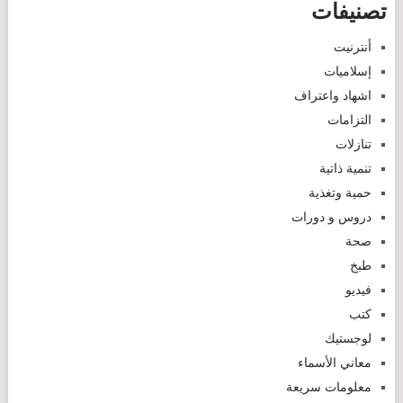
تصنيفات
أنترنيت
إسلاميات
اشهاد واعتراف
التزامات
تنازلات
تنمية ذاتية
حمية وتغذية
دروس و دورات
صحة
طبخ
فيديو
كتب
لوجستيك
معاني الأسماء
معلومات سريعة