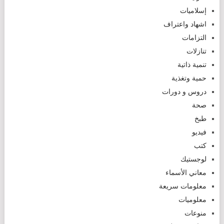
إسلاميات
اشهاد واعتراف
التزامات
تنازلات
تنمية ذاتية
حمية وتغذية
دروس و دورات
صحة
طبخ
فيديو
كتب
لوجستيك
معاني الأسماء
معلومات سريعة
معلوميات
منوعات