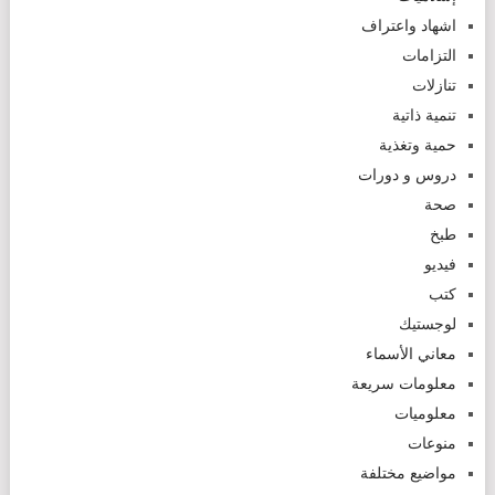
اشهاد واعتراف
التزامات
تنازلات
تنمية ذاتية
حمية وتغذية
دروس و دورات
صحة
طبخ
فيديو
كتب
لوجستيك
معاني الأسماء
معلومات سريعة
معلوميات
منوعات
مواضيع مختلفة