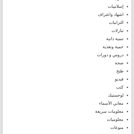
إسلاميات
اشهاد واعتراف
التزامات
تنازلات
تنمية ذاتية
حمية وتغذية
دروس و دورات
صحة
طبخ
فيديو
كتب
لوجستيك
معاني الأسماء
معلومات سريعة
معلوميات
منوعات