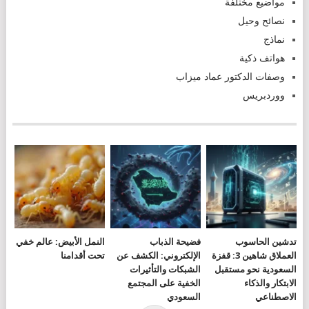
مواضيع مختلفة
نصائح وحيل
نماذج
هواتف ذكية
وصفات الدكتور عماد ميزاب
ووردبريس
تدشين الحاسوب
فضيحة الذباب
النمل الأبيض: عالم خفي
العملاق شاهين 3: قفزة
الإلكتروني: الكشف عن
تحت أقدامنا
السعودية نحو مستقبل
الشبكات والتأثيرات
الابتكار والذكاء
الخفية على المجتمع
الاصطناعي
السعودي