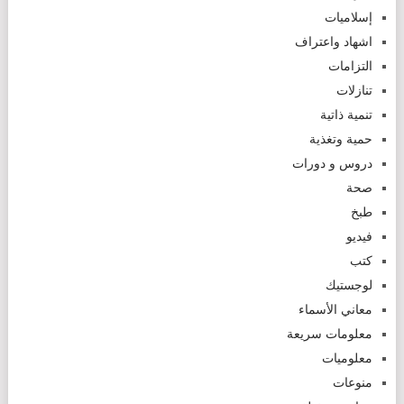
إسلاميات
اشهاد واعتراف
التزامات
تنازلات
تنمية ذاتية
حمية وتغذية
دروس و دورات
صحة
طبخ
فيديو
كتب
لوجستيك
معاني الأسماء
معلومات سريعة
معلوميات
منوعات