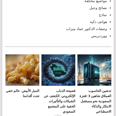
مواضيع مختلفة
نصائح وحيل
نماذج
هواتف ذكية
وصفات الدكتور عماد ميزاب
ووردبريس
تدشين الحاسوب
فضيحة الذباب
النمل الأبيض: عالم خفي
العملاق شاهين 3: قفزة
الإلكتروني: الكشف عن
تحت أقدامنا
السعودية نحو مستقبل
الشبكات والتأثيرات
الابتكار والذكاء
الخفية على المجتمع
الاصطناعي
السعودي