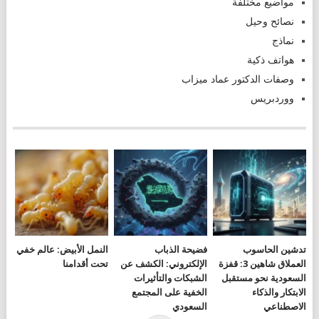
مواضيع مختلفة
نصائح وحيل
نماذج
هواتف ذكية
وصفات الدكتور عماد ميزاب
ووردبريس
تدشين الحاسوب
فضيحة الذباب
النمل الأبيض: عالم خفي
العملاق شاهين 3: قفزة
الإلكتروني: الكشف عن
تحت أقدامنا
السعودية نحو مستقبل
الشبكات والتأثيرات
الابتكار والذكاء
الخفية على المجتمع
الاصطناعي
السعودي