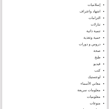
إسلاميات
اشهاد واعتراف
التزامات
تنازلات
تنمية ذاتية
حمية وتغذية
دروس و دورات
صحة
طبخ
فيديو
كتب
لوجستيك
معاني الأسماء
معلومات سريعة
معلوميات
منوعات