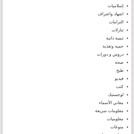
إسلاميات
اشهاد واعتراف
التزامات
تنازلات
تنمية ذاتية
حمية وتغذية
دروس و دورات
صحة
طبخ
فيديو
كتب
لوجستيك
معاني الأسماء
معلومات سريعة
معلوميات
منوعات