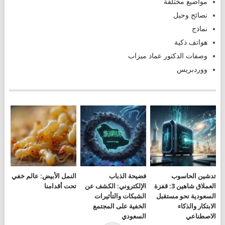
مواضيع مختلفة
نصائح وحيل
نماذج
هواتف ذكية
وصفات الدكتور عماد ميزاب
ووردبريس
تدشين الحاسوب
فضيحة الذباب
النمل الأبيض: عالم خفي
العملاق شاهين 3: قفزة
الإلكتروني: الكشف عن
تحت أقدامنا
السعودية نحو مستقبل
الشبكات والتأثيرات
الابتكار والذكاء
الخفية على المجتمع
الاصطناعي
السعودي